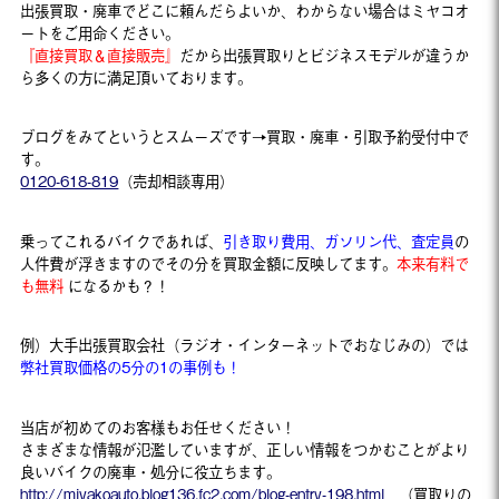
出張買取・廃車でどこに頼んだらよいか、わからない場合はミヤコオ
ートをご用命ください。
『直接買取＆直接販売』
だから出張買取りとビジネスモデルが違うか
ら多くの方に満足頂いております。
ブログをみてというとスムーズです→買取・廃車・引取予約受付中で
す。
0120-618-819
（売却相談専用）
乗ってこれるバイクであれば、
引き取り費用、ガソリン代、査定員
の
人件費が浮きますのでその分を買取金額に反映してます。
本来有料で
も無料
になるかも？！
例）大手出張買取会社（ラジオ・インターネットでおなじみの）では
弊社買取価格の5分の1の事例も！
当店が初めてのお客様もお任せください！
さまざまな情報が氾濫していますが、正しい情報をつかむことがより
良いバイクの廃車・処分に役立ちます。
http://miyakoauto.blog136.fc2.com/blog-entry-198.html
（買取りの