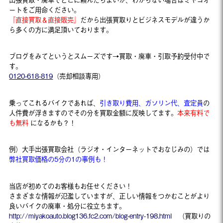
ートをご用命ください。
『直接買取＆直接販売』
だから出張買取りとビジネスモデルが違うか
ら多くの方に満足頂いております。
ブログをみてというとスムーズです→買取・廃車・引取予約受付中で
す。
0120-618-819
（売却相談専用）
乗ってこれるバイクであれば、
引き取り費用、ガソリン代、査定員
の
人件費が浮きますのでその分を買取金額に反映してます。
本来有料で
も無料
になるかも？！
例）大手出張買取会社（ラジオ・インターネットでおなじみの）では
弊社買取価格の5分の1の事例も！
当店が初めてのお客様もお任せください！
さまざまな情報が氾濫していますが、正しい情報をつかむことがより
良いバイクの廃車・処分に役立ちます。
http://miyakoauto.blog136.fc2.com/blog-entry-198.html
（買取りの