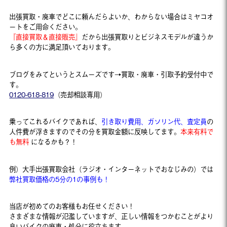
出張買取・廃車でどこに頼んだらよいか、わからない場合はミヤコオ
ートをご用命ください。
『直接買取＆直接販売』
だから出張買取りとビジネスモデルが違うか
ら多くの方に満足頂いております。
ブログをみてというとスムーズです→買取・廃車・引取予約受付中で
す。
0120-618-819
（売却相談専用）
乗ってこれるバイクであれば、
引き取り費用、ガソリン代、査定員
の
人件費が浮きますのでその分を買取金額に反映してます。
本来有料で
も無料
になるかも？！
例）大手出張買取会社（ラジオ・インターネットでおなじみの）では
弊社買取価格の5分の1の事例も！
当店が初めてのお客様もお任せください！
さまざまな情報が氾濫していますが、正しい情報をつかむことがより
良いバイクの廃車・処分に役立ちます。