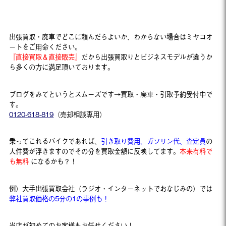
出張買取・廃車でどこに頼んだらよいか、わからない場合はミヤコオ
ートをご用命ください。
『直接買取＆直接販売』
だから出張買取りとビジネスモデルが違うか
ら多くの方に満足頂いております。
ブログをみてというとスムーズです→買取・廃車・引取予約受付中で
す。
0120-618-819
（売却相談専用）
乗ってこれるバイクであれば、
引き取り費用、ガソリン代、査定員
の
人件費が浮きますのでその分を買取金額に反映してます。
本来有料で
も無料
になるかも？！
例）大手出張買取会社（ラジオ・インターネットでおなじみの）では
弊社買取価格の5分の1の事例も！
当店が初めてのお客様もお任せください！