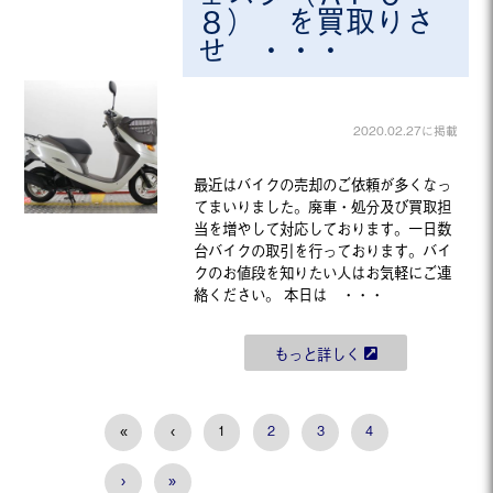
８） を買取りさ
せ ・・・
2020.02.27に掲載
最近はバイクの売却のご依頼が多くなっ
てまいりました。廃車・処分及び買取担
当を増やして対応しております。一日数
台バイクの取引を行っております。バイ
クのお値段を知りたい人はお気軽にご連
絡ください。 本日は ・・・
もっと詳しく
«
‹
1
2
3
4
›
»