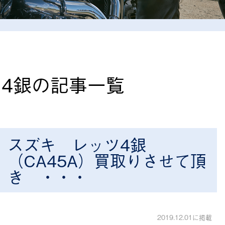
4銀の記事一覧
スズキ レッツ4銀
（CA45A）買取りさせて頂
き ・・・
2019.12.01に掲載