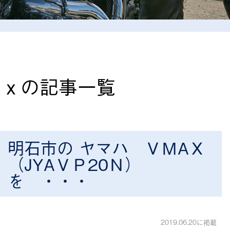
ａｘの記事一覧
明石市の ヤマハ ＶＭAＸ
（JYAＶＰ20Ｎ）
を ・・・
2019.06.20に掲載